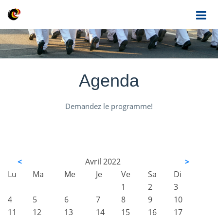
Agenda
Demandez le programme!
<
Avril 2022
>
Lu
Ma
Me
Je
Ve
Sa
Di
1
2
3
4
5
6
7
8
9
10
11
12
13
14
15
16
17