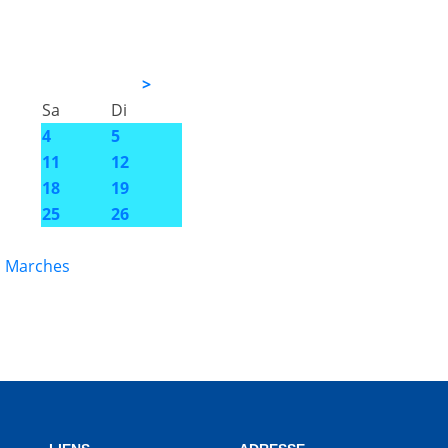
>
Sa
Di
4
5
11
12
18
19
25
26
s Marches