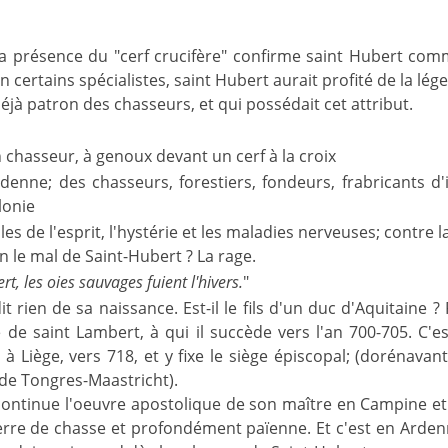
a présence du "cerf crucifère" confirme saint Hubert com
on certains spécialistes, saint Hubert aurait profité de la lé
jà patron des chasseurs, et qui possédait cet attribut.
chasseur, à genoux devant un cerf à la croix
rdenne; des chasseurs, forestiers, fondeurs, frabricants 
lonie
les de l'esprit, l'hystérie et les maladies nerveuses; contre
n le mal de Saint-Hubert ? La rage.
rt, les oies sauvages fuient l'hivers.
"
dit rien de sa naissance. Est-il le fils d'un duc d'Aquitaine
le de saint Lambert, à qui il succède vers l'an 700-705. C'e
à Liège, vers 718, et y fixe le siège épiscopal; (dorénavant
 de Tongres-Maastricht).
ontinue l'oeuvre apostolique de son maître en Campine et d
erre de chasse et profondément païenne. Et c'est en Ardenn