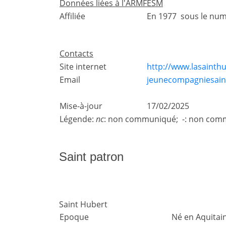
Données liées à l'ARMFESM
Affiliée
En 1977 sous le nu
Contacts
Site internet
http://www.lasainth
Email
jeunecompagniesaint
Mise-à-jour
17/02/2025
Légende:
nc
: non communiqué; -: non comm
Saint patron
Saint Hubert
Epoque
Né en Aquitain