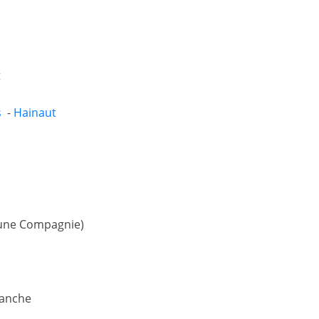
t
s
-
Hainaut
 jeune Compagnie)
manche