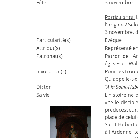
Fête
3 novembre
Particularité:
l
l'origine ? Sel
3 novembre, dé
Particularité(s)
Evêque
Attribut(s)
Représenté en 
Patronat(s)
Patron de l'A
églises en Wal
Invocation(s)
Pour les troub
Qu'appelle-t-o
Dicton
"
A la Saint-Hube
Sa vie
L'histoire ne 
vite le discip
prédécesseur, 
place de celui
Saint Hubert c
à l'Ardenne, t