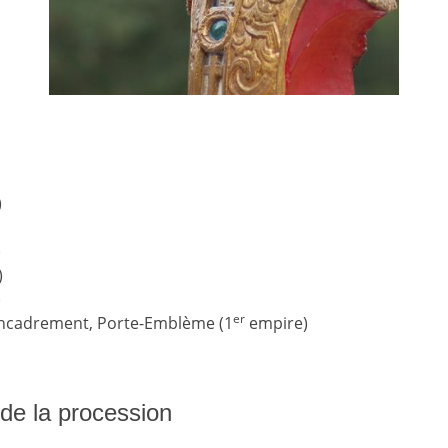
)
)
)
)
er
d'encadrement, Porte-Emblème (1
empire)
s de la procession