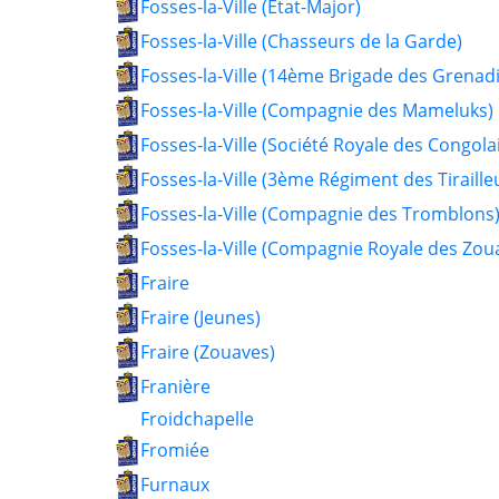
Fosses-la-Ville (Etat-Major)
Fosses-la-Ville (Chasseurs de la Garde)
Fosses-la-Ville (14ème Brigade des Grenadi
Fosses-la-Ville (Compagnie des Mameluks)
Fosses-la-Ville (Société Royale des Congola
Fosses-la-Ville (3ème Régiment des Tiraille
Fosses-la-Ville (Compagnie des Tromblons
Fosses-la-Ville (Compagnie Royale des Zou
Fraire
Fraire (Jeunes)
Fraire (Zouaves)
Franière
Froidchapelle
Fromiée
Furnaux