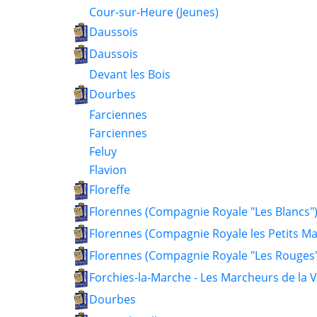
Cour-sur-Heure (Jeunes)
Daussois
Daussois
Devant les Bois
Dourbes
Farciennes
Farciennes
Feluy
Flavion
Floreffe
Florennes (Compagnie Royale "Les Blancs"
Florennes (Compagnie Royale les Petits M
Florennes (Compagnie Royale "Les Rouges"
Forchies-la-Marche - Les Marcheurs de la V
Dourbes