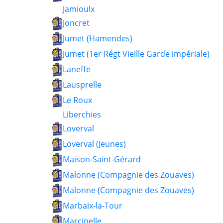
Jamioulx
Joncret
Jumet (Hamendes)
Jumet (1er Régt Vieille Garde impériale)
Laneffe
Lausprelle
Le Roux
Liberchies
Loverval
Loverval (Jeunes)
Maison-Saint-Gérard
Malonne (Compagnie des Zouaves)
Malonne (Compagnie des Zouaves)
Marbaix-la-Tour
Marcinelle