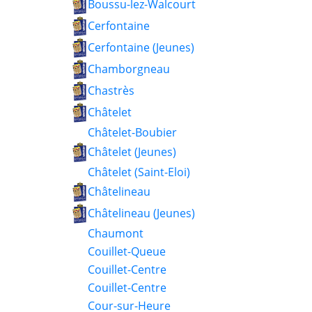
Boussu-lez-Walcourt
Cerfontaine
Cerfontaine (Jeunes)
Chamborgneau
Chastrès
Châtelet
Châtelet-Boubier
Châtelet (Jeunes)
Châtelet (Saint-Eloi)
Châtelineau
Châtelineau (Jeunes)
Chaumont
Couillet-Queue
Couillet-Centre
Couillet-Centre
Cour-sur-Heure