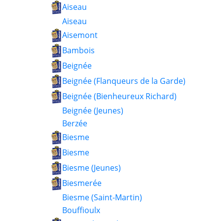
Aiseau
Aiseau
Aisemont
Bambois
Beignée
Beignée (Flanqueurs de la Garde)
Beignée (Bienheureux Richard)
Beignée (Jeunes)
Berzée
Biesme
Biesme
Biesme (Jeunes)
Biesmerée
Biesme (Saint-Martin)
Bouffioulx