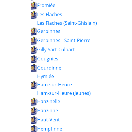
Fromiée
Les Flaches
Les Flaches (Saint-Ghislain)
Gerpinnes
Gerpinnes - Saint-Pierre
Gilly Sart-Culpart
Gougnies
Gourdinne
Hymiée
Ham-sur-Heure
Ham-sur-Heure (Jeunes)
Hanzinelle
Hanzinne
Haut-Vent
Hemptinne