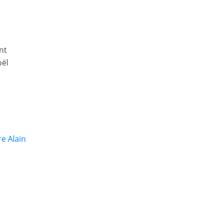
nt
oël
e Alain