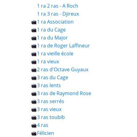
1 ra 2 ras - A Roch
1 ra 3 ras - Djireux
1 ra Association
1 ra du Cage
1 ra du Major
1 ra de Roger Laffineur
1 ra vieille école
1 ra vieux
2 ras d'Octave Guyaux
3 ras du Cage
3 ras lents
3 ras de Raymond Rose
3 ras serrés
3 ras vieux
3 ras toubib
4 ras
Félicien